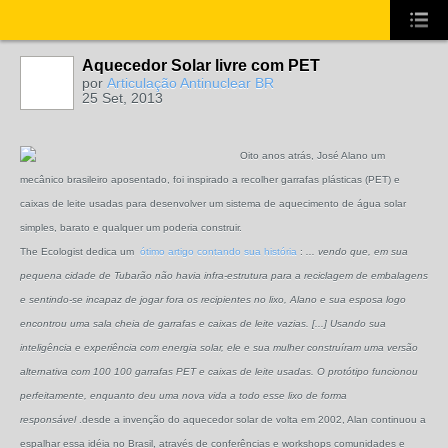
Aquecedor Solar livre com PET
por
Articulação Antinuclear BR
25 Set, 2013
Oito anos atrás, José Alano um
mecânico brasileiro aposentado, foi inspirado a recolher garrafas plásticas (PET) e
caixas de leite usadas para desenvolver um sistema de aquecimento de água solar
simples, barato e qualquer um poderia construir.
The Ecologist dedica um
ótimo artigo contando sua história
:
...
vendo que, em sua
pequena cidade de Tubarão não havia infra-estrutura para a reciclagem de embalagens
e sentindo-se incapaz de jogar fora os recipientes no lixo, Alano e sua esposa logo
encontrou uma sala cheia de garrafas e caixas de leite vazias.
[...] Usando sua
inteligência e experiência com energia solar, ele e sua mulher construíram uma versão
alternativa com 100 100 garrafas PET e caixas de leite usadas.
O protótipo funcionou
perfeitamente, enquanto deu uma nova vida a todo esse lixo de forma
responsável
.desde a invenção do aquecedor solar de volta em 2002, Alan continuou a
espalhar essa idéia no Brasil, através de conferências e workshops comunidades e