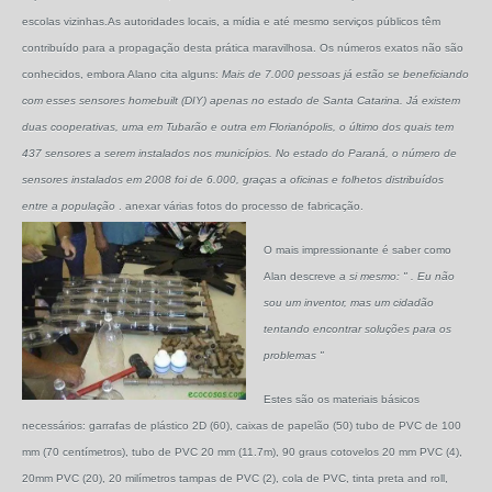
escolas vizinhas.As autoridades locais, a mídia e até mesmo serviços públicos têm
contribuído para a propagação desta prática maravilhosa. Os números exatos não são
conhecidos, embora Alano cita alguns:
Mais de 7.000 pessoas já estão se beneficiando
com esses sensores homebuilt (DIY) apenas no estado de Santa Catarina.
Já existem
duas cooperativas, uma em Tubarão e outra em Florianópolis, o último dos quais tem
437 sensores a serem instalados nos municípios.
No estado do Paraná, o número de
sensores instalados em 2008 foi de 6.000, graças a oficinas e folhetos distribuídos
entre a população
. anexar várias fotos do processo de fabricação.
O mais impressionante é saber como
Alan descreve
a si mesmo:
"
. Eu não
sou um inventor, mas um cidadão
tentando encontrar soluções para os
problemas "
Estes são os materiais básicos
necessários: garrafas de plástico 2D (60), caixas de papelão (50) tubo de PVC de 100
mm (70 centímetros), tubo de PVC 20 mm (11.7m), 90 graus cotovelos 20 mm PVC (4),
20mm PVC (20), 20 milímetros tampas de PVC (2), cola de PVC, tinta preta and roll,