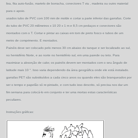
lixa, fita auto-fusão, martelo de borracha, conectores T viu , madeira ou outro material
para o apoio.
usados ​​tubo de PVC com 100 mm de molde e cortar a parte inferior das garrafas. Corte
do tubo de PVC 20 milímetros x 10 20 x 1 m e 8,5 cm pedaços e conectores são
montados com o T. Cortar e pintar as caixas em tom de preto fosco e tubos de um
metro de comprimento. E montados.
Painéis deve ser colocado pelo menos 30 cm abaixo do tanque e ser localizado ao sul,
no hemisfério Norte, e ao norte no hemisfério sul, em uma parede ou teto. Para
maximizar a absorção de calor, os painéis devem ser montados com o seu ângulo de
latitude mais 10 °. Isso varia dependendo da área geográfica onde ele está instalado.
garrafas PET são substituídos a cada cinco anos ou quando eles são branqueados por
ser o tempo e papelão só re-pintado, e com tudo isso descrito, só precisa nos dar um
fim semana para colocá-lo em conjunto e ter uma mortas estas características
peculiares.
Instruções gráficas: