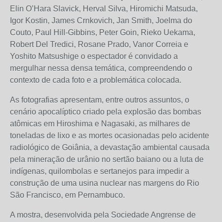
Elin O’Hara Slavick, Herval Silva, Hiromichi Matsuda,
Igor Kostin, James Crnkovich, Jan Smith, Joelma do
Couto, Paul Hill-Gibbins, Peter Goin, Rieko Uekama,
Robert Del Tredici, Rosane Prado, Vanor Correia e
Yoshito Matsushige o espectador é convidado a
mergulhar nessa densa temática, compreendendo o
contexto de cada foto e a problemática colocada.
As fotografias apresentam, entre outros assuntos, o
cenário apocalíptico criado pela explosão das bombas
atômicas em Hiroshima e Nagasaki, as milhares de
toneladas de lixo e as mortes ocasionadas pelo acidente
radiológico de Goiânia, a devastação ambiental causada
pela mineração de urânio no sertão baiano ou a luta de
indígenas, quilombolas e sertanejos para impedir a
construção de uma usina nuclear nas margens do Rio
São Francisco, em Pernambuco.
A mostra, desenvolvida pela Sociedade Angrense de