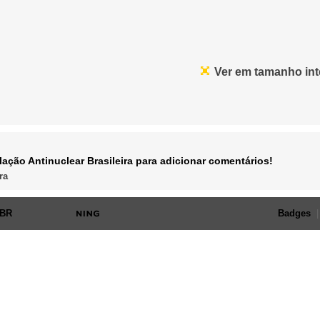
Ver em tamanho int
ação Antinuclear Brasileira para adicionar comentários!
ra
 BR
. Ativado por
Badges