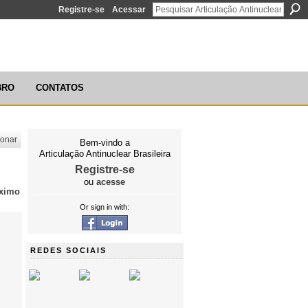
Registre-se
Acessar
ÃO ANTINUCLEAR BRASILEIRA
BRO
CONTATOS
ionar
Bem-vindo a
Articulação Antinuclear Brasileira
Registre-se
ou
acesse
ximo
Or sign in with:
REDES SOCIAIS