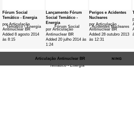
Fórum Social
Lançamento Fórum
Perigos e Acidentes
Temático - Energia
Social Temático -
Nucleares
Energia
por
Articulação
por
Articulação
Antinuclear BR
por
Articulação
Antinuclear BR
Added 8 agosto 2014
Antinuclear BR
Added 28 outubro 2013
às 8:15
Added 20 julho 2014 às
às 12:31
1:24
© 2026 Criado por
Articulação Antinuclear BR
. Ativado por