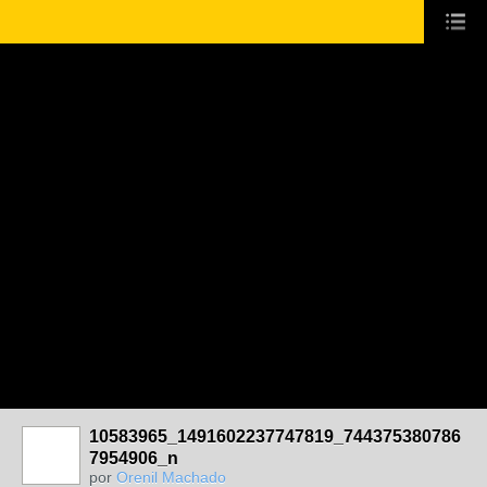
10583965_1491602237747819_744375380786
7954906_n
por
Orenil Machado