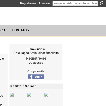
Registre-se
Acessar
ÃO ANTINUCLEAR BRASILEIRA
BRO
CONTATOS
Bem-vindo a
Articulação Antinuclear Brasileira
Registre-se
o e
ou
acesse
s
Or sign in with:
REDES SOCIAIS
 de
do