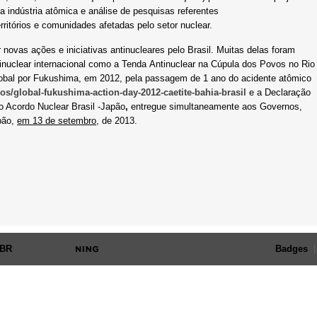
a indústria atômica e análise de pesquisas referentes
ritórios e comunidades afetadas pelo setor nuclear.
 novas ações e iniciativas antinucleares pelo Brasil. Muitas delas foram
nuclear internacional como a Tenda Antinuclear na Cúpula dos Povos no Rio
lobal por Fukushima, em 2012, pela passagem de 1 ano do acidente atômico
eos/global-fukushima-action-day-2012-caetite-bahia-brasil
e a
Declaração
 o Acordo Nuclear Brasil -Japão
,
entregue simultaneamente aos Governos,
pão,
em 13 de setembro
, de 2013.
 BR
. Ativado por
Badges