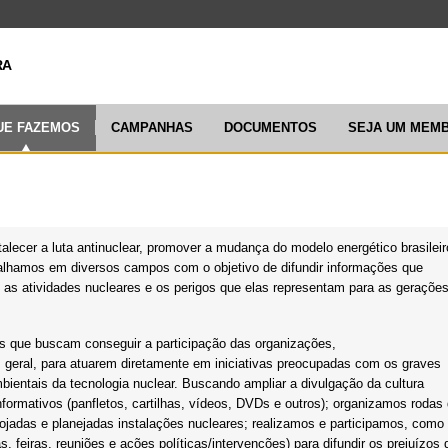
ARTICULAÇ
UE FAZEMOS
CAMPANHAS
DOCUMENTOS
SEJA UM MEM
rtalecer a luta antinuclear, promover a mudança do modelo energético brasileir
balhamos em diversos campos com o objetivo de difundir informações que
as atividades nucleares e os perigos que elas representam para as geraçõe
 que buscam conseguir a participação das organizações,
 geral, para atuarem diretamente em iniciativas preocupadas com os graves
entais da tecnologia nuclear. Buscando ampliar a divulgação da cultura
informativos (panfletos, cartilhas, vídeos, DVDs e outros); organizamos rodas
lojadas e planejadas instalações nucleares; realizamos e participamos, como
, feiras, reuniões e ações políticas/intervenções) para difundir os prejuízos 