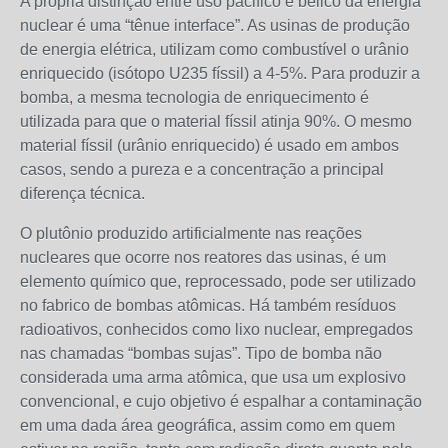
A própria distinção entre uso pacifico e bélico da energia
nuclear é uma “tênue interface”. As usinas de produção
de energia elétrica, utilizam como combustível o urânio
enriquecido (isótopo U235 físsil) a 4-5%. Para produzir a
bomba, a mesma tecnologia de enriquecimento é
utilizada para que o material físsil atinja 90%. O mesmo
material físsil (urânio enriquecido) é usado em ambos
casos, sendo a pureza e a concentração a principal
diferença técnica.
O plutônio produzido artificialmente nas reações
nucleares que ocorre nos reatores das usinas, é um
elemento químico que, reprocessado, pode ser utilizado
no fabrico de bombas atômicas. Há também resíduos
radioativos, conhecidos como lixo nuclear, empregados
nas chamadas “bombas sujas”. Tipo de bomba não
considerada uma arma atômica, que usa um explosivo
convencional, e cujo objetivo é espalhar a contaminação
em uma dada área geográfica, assim como em quem