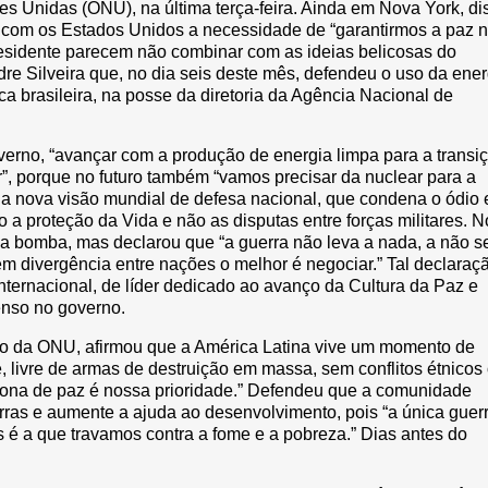
s Unidas (ONU), na última terça-feira. Ainda em Nova York, di
ir com os Estados Unidos a necessidade de “garantirmos a paz 
residente parecem não combinar com as ideias belicosas do
re Silveira que, no dia seis deste mês, defendeu o uso da ener
a brasileira, na posse da diretoria da Agência Nacional de
overno, “avançar com a produção de energia limpa para a transi
r”, porque no futuro também “vamos precisar da nuclear para a
ta a nova visão mundial de defesa nacional, que condena o ódio 
o a proteção da Vida e não as disputas entre forças militares. N
 a bomba, mas declarou que “a guerra não leva a nada, a não s
 divergência entre nações o melhor é negociar.” Tal declaraç
ternacional, de líder dedicado ao avanço da Cultura da Paz e
enso no governo.
são da ONU, afirmou que a América Latina vive um momento de
e, livre de armas de destruição em massa, sem conflitos étnicos
 zona de paz é nossa prioridade.” Defendeu que a comunidade
rras e aumente a ajuda ao desenvolvimento, pois “a única guer
é a que travamos contra a fome e a pobreza.” Dias antes do