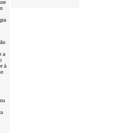
sse
no
gia
ção
e a
o
er à
ão
 ou
ra