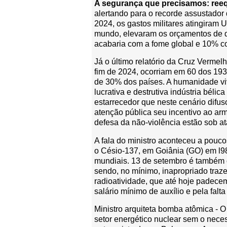
A segurança que precisamos: reequi
alertando para o recorde assustador
2024, os gastos militares atingiram 
mundo, elevaram os orçamentos de d
acabaria com a fome global e 10% c
Já o último relatório da Cruz Verme
fim de 2024, ocorriam em 60 dos 19
de 30% dos países. A humanidade viv
lucrativa e destrutiva indústria béli
estarrecedor que neste cenário difuso
atenção pública seu incentivo ao a
defesa da não-violência estão sob at
A fala do ministro aconteceu a pouc
o Césio-137, em Goiânia (GO) em l98
mundiais. 13 de setembro é também 
sendo, no mínimo, inapropriado traz
radioatividade, que até hoje pade
salário mínimo de auxílio e pela fal
Ministro arquiteta bomba atômica - O 
setor energético nuclear sem o neces