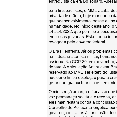
entreguista da era Bolsonaro. Apesar
para fins pacíficos, o MME acaba de
privada de urânio, hoje monopólio da
que odesenvolvimento, posse e uso 
humanidade. No início deste ano, o 
14.514/2022, que permite a pesquisa,
empresas privadas. Esta norma incon
revogada pelo governo federal.
O Brasil enfrenta vários problemas co
na indústria atômica militar, honran
assinou. Na COP 30, em novembro, a
debate. A Articulação Antinuclear Br
reservado ao MME ser exercido justam
nuclear é limpa e solução para a c
gerar energia nuclear eficientemente,
O ministro já amarga o fracasso que
voz permaneça solitária e receba, e
eles manifestam contra a conclusão 
Conselho de Política Energética por
governo, contrárias à conclusão des