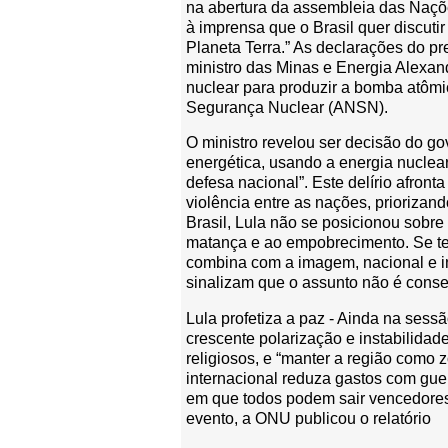
na abertura da assembleia das Naçõe
à imprensa que o Brasil quer discut
Planeta Terra.” As declarações do p
ministro das Minas e Energia Alexand
nuclear para produzir a bomba atômic
Segurança Nuclear (ANSN).
O ministro revelou ser decisão do g
energética, usando a energia nuclea
defesa nacional”. Este delírio afron
violência entre as nações, priorizand
Brasil, Lula não se posicionou sobre
matança e ao empobrecimento. Se tem
combina com a imagem, nacional e in
sinalizam que o assunto não é cons
Lula profetiza a paz - Ainda na ses
crescente polarização e instabilidad
religiosos, e “manter a região como
internacional reduza gastos com gue
em que todos podem sair vencedores 
evento, a ONU publicou o relatório