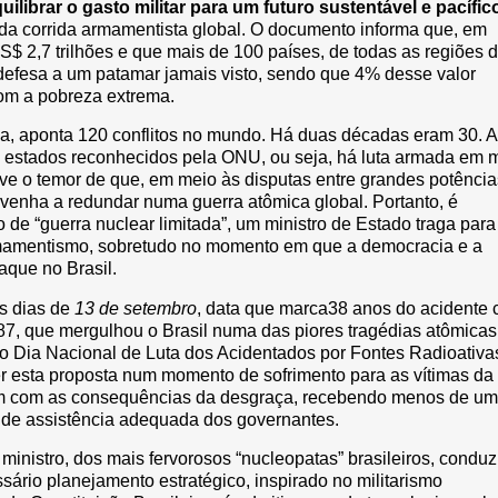
librar o gasto militar para um futuro sustentável e pacífic
 da corrida armamentista global. O documento informa que, em
US$ 2,7 trilhões e que mais de 100 países, de todas as regiões 
efesa a um patamar jamais visto, sendo que 4% desse valor
om a pobreza extrema.
lha, aponta 120 conflitos no mundo. Há duas décadas eram 30. A
3 estados reconhecidos pela ONU, ou seja, há luta armada em 
e o temor de que, em meio às disputas entre grandes potência
ca venha a redundar numa guerra atômica global. Portanto, é
 de “guerra nuclear limitada”, um ministro de Estado traga para
rmamentismo, sobretudo no momento em que a democracia e a
aque no Brasil.
os dias de
13 de setembro
, data que marca38 anos do acidente
7, que mergulhou o Brasil numa das piores tragédias atômicas
o Dia Nacional de Luta dos Acidentados por Fontes Radioativa
er esta proposta num momento de sofrimento para as vítimas da
cem com as consequências da desgraça, recebendo menos de um
ta de assistência adequada dos governantes.
ministro, dos mais fervorosos “nucleopatas” brasileiros, conduz
sário planejamento estratégico, inspirado no militarismo