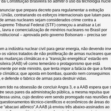
 da Constituição Brasileira só admitir o uso da tecnologia nucle
 anunciar que prepara decreto para regulamentar a extração
 União, contrariando os esforços internacionais que lutam para
de armas nucleares sejam considerados crime contra a
Supremo Tribunal Federal (STF) começou a analisar a Lei
 lavra e comercialização de minérios nucleares no Brasil por
stitucional – aprovada pelo governo Bolsonaro – precisa ser
m a indústria nuclear civil para gerar energia, não devendo inve
do os vários tratados de não proliferação de armas nucleares que
s mudanças climáticas e a "transição energética” estarão em
asileira (AAB) vê como temerário o protagonismo que está
ente por este ministro, que tenta impor a falácia de que a font
rise climática; que aposta em bombas, quando nem conseguimos
 e defende o fabrico de armas para destruir vidas.
 tem tido na obsessão de concluir Angra 3, e a AAB espera que 
ntre seus pares da administração pública, a mesma repulsa que
dessa usina, cujo destino vem sendo prorrogado nas reuniões 
 questionamentos técnico-científicos e econômicos de áreas do
se “abacaxi atômico”.A AAB já enviou três abaixo-assinados ao