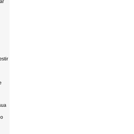
ar
stir
e
sua
do