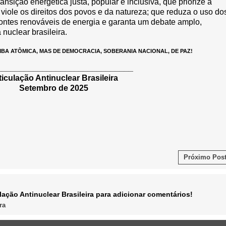
ansição energética justa, popular e inclusiva, que priorize a
 viole os direitos dos povos e da natureza; que reduza o uso do
fontes renováveis de energia e garanta um debate amplo,
 nuclear brasileira.
MBA ATÔMICA, MAS DE DEMOCRACIA, SOBERANIA NACIONAL, DE PAZ!
______________________________
ticulação Antinuclear Brasileira
Setembro de 2025
Próximo Post
ação Antinuclear Brasileira para adicionar comentários!
ra