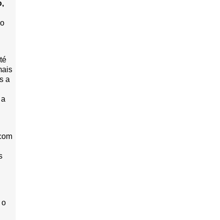
o,
do
té
mais
s a
 a
 com
s
 o