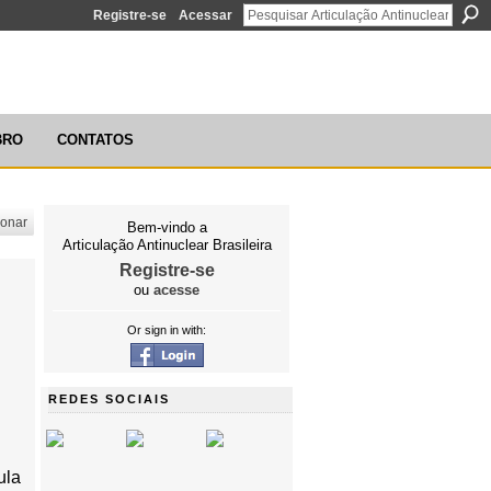
Registre-se
Acessar
ÃO ANTINUCLEAR BRASILEIRA
BRO
CONTATOS
ionar
Bem-vindo a
Articulação Antinuclear Brasileira
Registre-se
ou
acesse
Or sign in with:
REDES SOCIAIS
ula