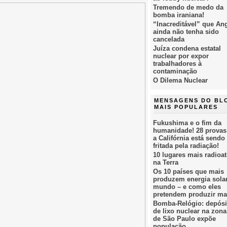
Tremendo de medo da
bomba iraniana!
“Inacreditável” que An
ainda não tenha sido
cancelada
Juíza condena estatal
nuclear por expor
trabalhadores à
contaminação
O Dilema Nuclear
MENSAGENS DO BL
MAIS POPULARES
Fukushima e o fim da
humanidade! 28 provas
a Califórnia está sendo
fritada pela radiação!
10 lugares mais radioat
na Terra
Os 10 países que mais
produzem energia sola
mundo – e como eles
pretendem produzir ma
Bomba-Relógio: depósi
de lixo nuclear na zona
de São Paulo expõe
população