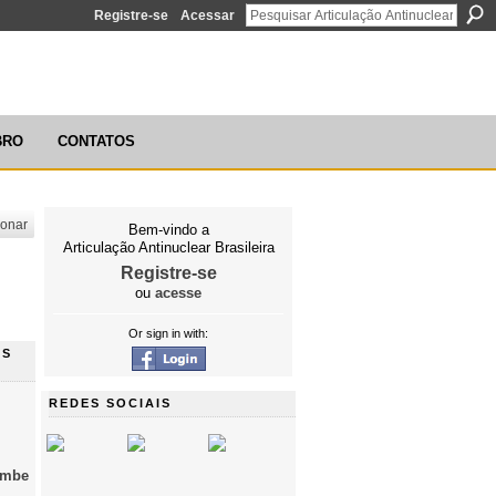
Registre-se
Acessar
ÃO ANTINUCLEAR BRASILEIRA
BRO
CONTATOS
ionar
Bem-vindo a
Articulação Antinuclear Brasileira
Registre-se
ou
acesse
Or sign in with:
NS
REDES SOCIAIS
umbe