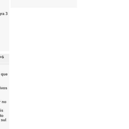
gra 3
OG
 que
ivos
r no
is
to
 sul