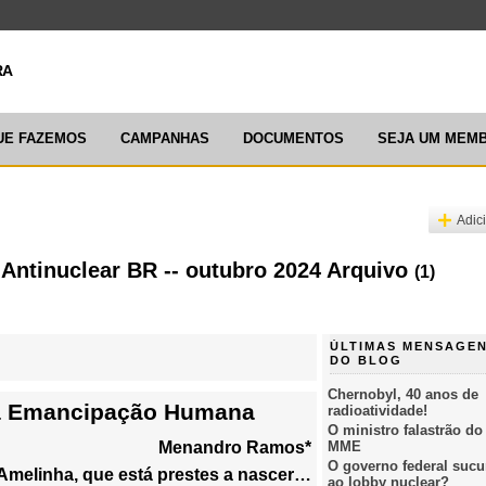
ARTICULAÇ
UE FAZEMOS
CAMPANHAS
DOCUMENTOS
SEJA UM MEM
Adic
 Antinuclear BR -- outubro 2024 Arquivo
(1)
ÚLTIMAS MENSAGE
DO BLOG
Chernobyl, 40 anos de
 a Emancipação Humana
radioatividade!
O ministro falastrão do
Menandro Ramos*
MME
O governo federal suc
Amelinha, que está prestes a nascer…
ao lobby nuclear?