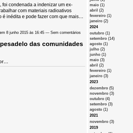
l, foi condenada a indenizar um ex-
maio
(1)
abril
(2)
rabalhar com materiais radioativos
fevereiro
(1)
o é inédita e pode fazer com que mais…
janeiro
(2)
2024
em 8 junho 2015 às 16:45 — Sem comentários
outubro
(1)
setembro
(14)
o pesadelo das comunidades
agosto
(1)
julho
(2)
junho
(1)
maio
(3)
ior…
abril
(2)
fevereiro
(1)
janeiro
(3)
2023
dezembro
(5)
novembro
(3)
outubro
(4)
setembro
(3)
agosto
(1)
2021
novembro
(3)
2019