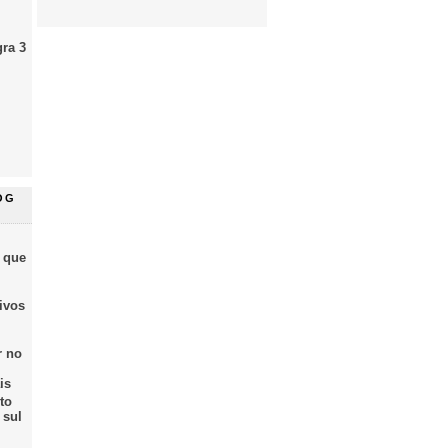
gra 3
OG
 que
ivos
r no
is
to
 sul