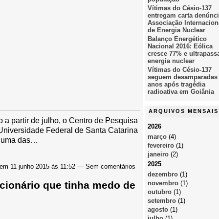
Vítimas do Césio-137
entregam carta denúnci
Associação Internacion
de Energia Nuclear
Balanço Energético
Nacional 2016: Eólica
cresce 77% e ultrapass
energia nuclear
Vítimas do Césio-137
seguem desamparadas
anos após tragédia
radioativa em Goiânia
ARQUIVOS MENSAIS
 a partir de julho, o Centro de Pesquisa
2026
Universidade Federal de Santa Catarina
março
(4)
 a uma das…
fevereiro
(1)
janeiro
(2)
2025
em 11 junho 2015 às 11:52 — Sem comentários
dezembro
(1)
novembro
(1)
ncionário que tinha medo de
outubro
(1)
setembro
(1)
agosto
(1)
julho
(1)