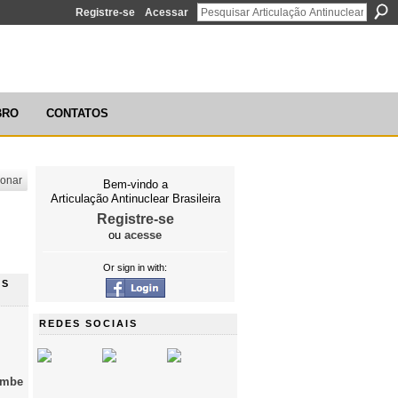
Registre-se
Acessar
ÃO ANTINUCLEAR BRASILEIRA
BRO
CONTATOS
ionar
Bem-vindo a
Articulação Antinuclear Brasileira
Registre-se
ou
acesse
Or sign in with:
NS
REDES SOCIAIS
umbe