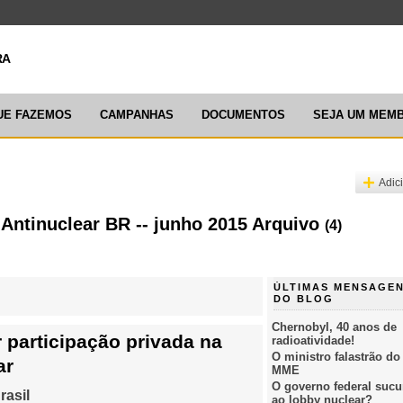
ARTICULAÇ
UE FAZEMOS
CAMPANHAS
DOCUMENTOS
SEJA UM MEM
Adic
 Antinuclear BR -- junho 2015 Arquivo
(4)
ÚLTIMAS MENSAGE
DO BLOG
Chernobyl, 40 anos de
 participação privada na
radioatividade!
O ministro falastrão do
ar
MME
O governo federal suc
rasil
ao lobby nuclear?