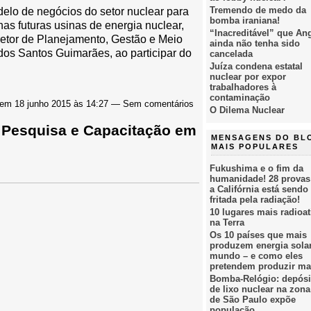
Tremendo de medo da
delo de negócios do setor nuclear para
bomba iraniana!
nas futuras usinas de energia nuclear,
“Inacreditável” que An
iretor de Planejamento, Gestão e Meio
ainda não tenha sido
os Santos Guimarães, ao participar do
cancelada
Juíza condena estatal
nuclear por expor
trabalhadores à
contaminação
em 18 junho 2015 às 14:27 — Sem comentários
O Dilema Nuclear
 Pesquisa e Capacitação em
MENSAGENS DO BL
MAIS POPULARES
Fukushima e o fim da
humanidade! 28 provas
a Califórnia está sendo
fritada pela radiação!
10 lugares mais radioat
na Terra
Os 10 países que mais
produzem energia sola
mundo – e como eles
pretendem produzir ma
Bomba-Relógio: depósi
de lixo nuclear na zona
de São Paulo expõe
população