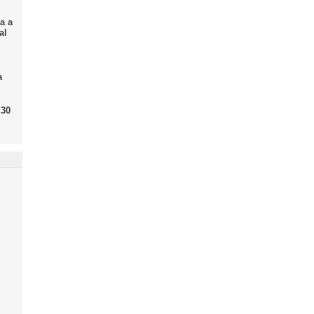
a a
al
a
 30