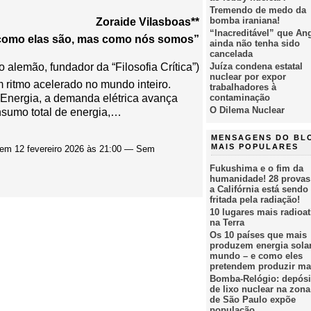
Tremendo de medo da
bomba iraniana!
Zoraide Vilasboas**
“Inacreditável” que An
como elas são, mas como nós somos”
ainda não tenha sido
cancelada
o alemão, fundador da “Filosofia Crítica”)
Juíza condena estatal
nuclear por expor
 ritmo acelerado no mundo inteiro.
trabalhadores à
 Energia, a demanda elétrica avança
contaminação
O Dilema Nuclear
nsumo total de energia,…
MENSAGENS DO BL
MAIS POPULARES
em 12 fevereiro 2026 às 21:00 — Sem
Fukushima e o fim da
humanidade! 28 provas
a Califórnia está sendo
fritada pela radiação!
10 lugares mais radioat
na Terra
Os 10 países que mais
produzem energia sola
mundo – e como eles
pretendem produzir ma
Bomba-Relógio: depósi
de lixo nuclear na zona
de São Paulo expõe
população