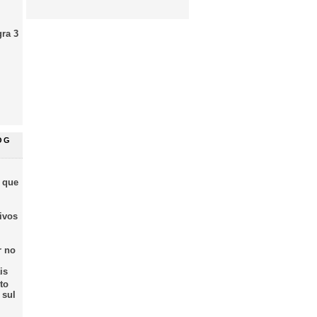
gra 3
OG
 que
ivos
r no
is
to
 sul