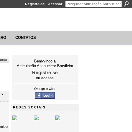
Registre-se
Acessar
ÃO ANTINUCLEAR BRASILEIRA
BRO
CONTATOS
ionar
Bem-vindo a
Articulação Antinuclear Brasileira
Registre-se
ou
acesse
Or sign in with:
NS
REDES SOCIAIS
umbe