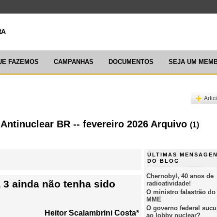
ARTICULAÇ
UE FAZEMOS
CAMPANHAS
DOCUMENTOS
SEJA UM MEM
Adic
 Antinuclear BR -- fevereiro 2026 Arquivo
(1)
ÚLTIMAS MENSAGE
DO BLOG
Chernobyl, 40 anos de
 3 ainda não tenha sido
radioatividade!
O ministro falastrão do
MME
O governo federal suc
Heitor Scalambrini Costa*
ao lobby nuclear?